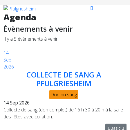
Année
Mois
Année
Mois
précédente
précédent
suivante
suivant
Agenda
Évènements à venir
Il y a 5 évènements à venir
14
Sep
2026
COLLECTE DE SANG A
PFULGRIESHEIM
Don du sang
14 Sep 2026
Collecte de sang (don complet) de 16 h 30 à 20 h à la salle
des fêtes avec collation.
Basic