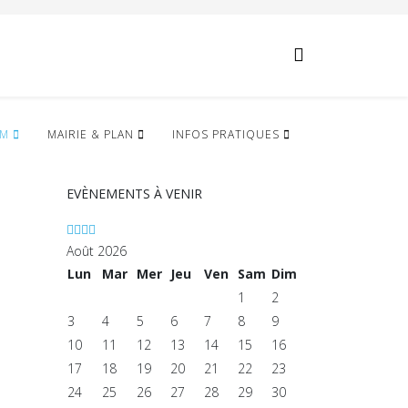
Année
Mois
Année
Mois
précédente
précédent
suivante
suivant
IM
MAIRIE & PLAN
INFOS PRATIQUES
EVÈNEMENTS À VENIR
Août 2026
Lun
Mar
Mer
Jeu
Ven
Sam
Dim
1
2
3
4
5
6
7
8
9
10
11
12
13
14
15
16
17
18
19
20
21
22
23
24
25
26
27
28
29
30