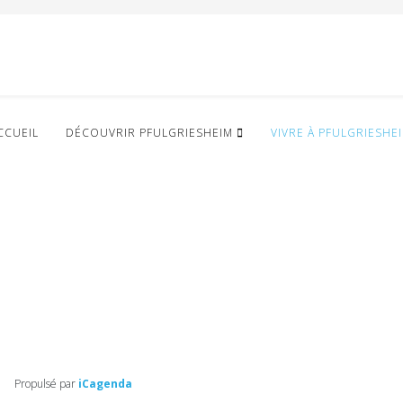
CCUEIL
DÉCOUVRIR PFULGRIESHEIM
VIVRE À PFULGRIESHE
Propulsé par
iCagenda