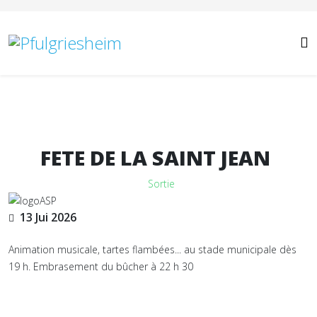
Année
Mois
Année
Mois
précédente
précédent
suivante
suivant
FETE DE LA SAINT JEAN
Sortie
13 Jui 2026
Animation musicale, tartes flambées... au stade municipale dès
19 h. Embrasement du bûcher à 22 h 30