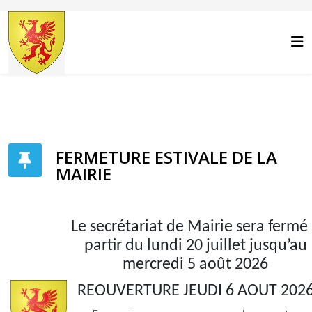
Année
Mois
Année
Mois
précédente
précédent
suivante
suivant
FERMETURE ESTIVALE DE LA
MAIRIE
Le secrétariat de Mairie sera fermé
partir du lundi 20 juillet jusqu’au
mercredi 5 août 2026
REOUVERTURE JEUDI 6 AOUT 202