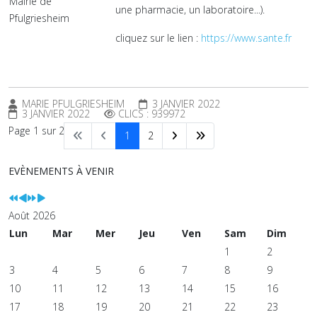
Mairie de
une pharmacie, un laboratoire...).
Pfulgriesheim
cliquez sur le lien :
https://www.sante.fr
MARIE PFULGRIESHEIM
3 JANVIER 2022
3 JANVIER 2022
CLICS : 939972
Page 1 sur 2
1
2
EVÈNEMENTS À VENIR
Août 2026
Lun
Mar
Mer
Jeu
Ven
Sam
Dim
1
2
3
4
5
6
7
8
9
10
11
12
13
14
15
16
17
18
19
20
21
22
23