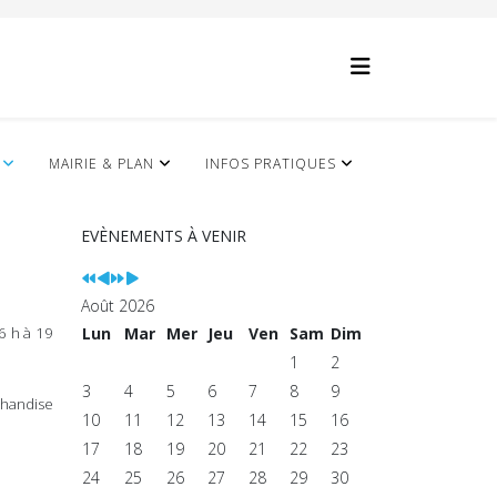
Année
Mois
Année
Mois
précédente
précédent
suivante
suivant
MAIRIE & PLAN
INFOS PRATIQUES
EVÈNEMENTS À VENIR
Août 2026
6 h à 19
Lun
Mar
Mer
Jeu
Ven
Sam
Dim
1
2
3
4
5
6
7
8
9
rchandise
10
11
12
13
14
15
16
17
18
19
20
21
22
23
24
25
26
27
28
29
30