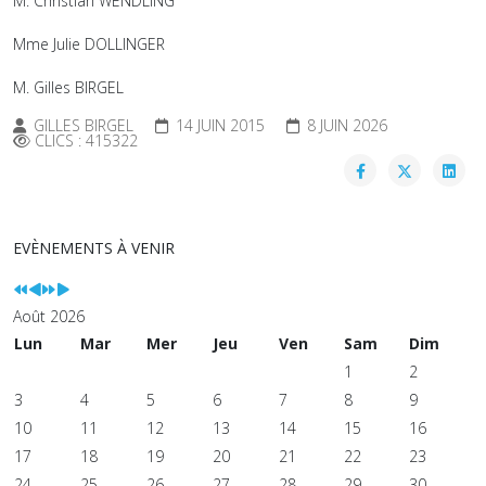
M. Christian WENDLING
Mme Julie DOLLINGER
M. Gilles BIRGEL
GILLES BIRGEL
14 JUIN 2015
8 JUIN 2026
CLICS : 415322
EVÈNEMENTS À VENIR
Août 2026
Lun
Mar
Mer
Jeu
Ven
Sam
Dim
1
2
3
4
5
6
7
8
9
10
11
12
13
14
15
16
17
18
19
20
21
22
23
24
25
26
27
28
29
30