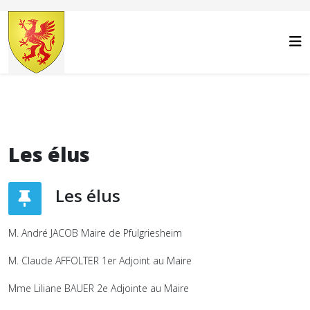
Année
Mois
Année
Mois
précédente
précédent
suivante
suivant
Les élus
Les élus
M. André JACOB Maire de Pfulgriesheim
M. Claude AFFOLTER 1er Adjoint au Maire
Mme Liliane BAUER 2e Adjointe au Maire