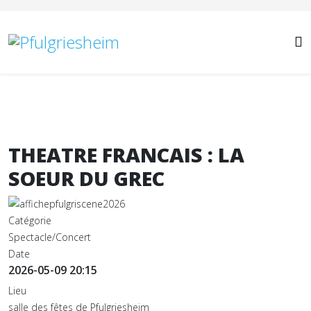
Année
Mois
Année
Mois
précédente
précédent
suivante
suivant
THEATRE FRANCAIS : LA
SOEUR DU GREC
Catégorie
Spectacle/Concert
Date
2026-05-09
20:15
Lieu
salle des fêtes de Pfulgriesheim