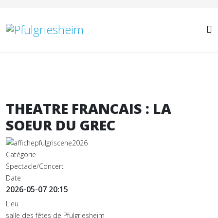
Année
Mois
Année
Mois
précédente
précédent
suivante
suivant
THEATRE FRANCAIS : LA
SOEUR DU GREC
Catégorie
Spectacle/Concert
Date
2026-05-07
20:15
Lieu
salle des fêtes de Pfulgriesheim